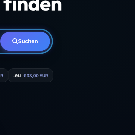
finden
Suchen
.eu
UR
€33,00 EUR