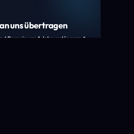
an uns übertragen
und Domain um 1 Jahr verlängern.*
estimmte Top-Level-Domains (TLDs) und
mains.
gen