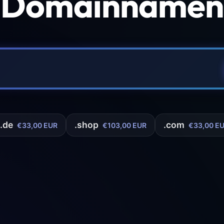
 Domainnamen 
.de
.shop
.com
€33,00 EUR
€103,00 EUR
€33,00 E