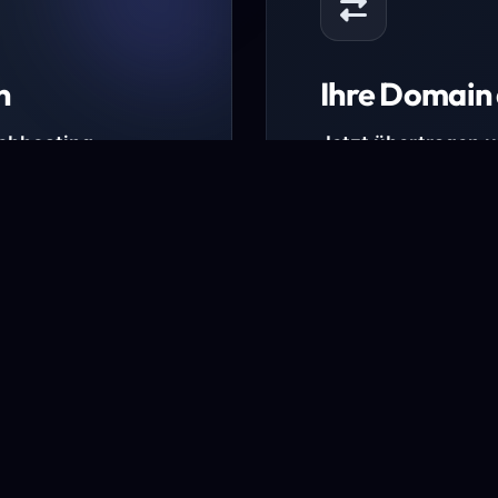
n
Ihre Domain 
Webhosting-
Jetzt übertragen 
* Ausgenommen sind b
kürzlich verlängerte Do
ungen.
Domain übertra