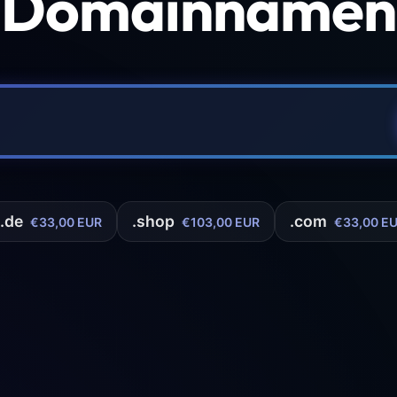
 Domainnamen 
.de
.shop
.com
€33,00 EUR
€103,00 EUR
€33,00 E