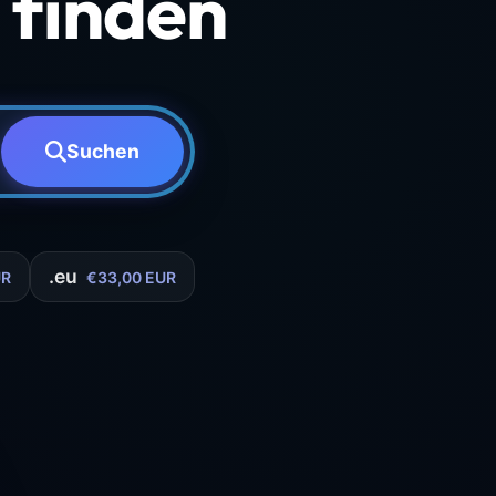
finden
Suchen
.eu
UR
€33,00 EUR