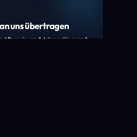
an uns übertragen
und Domain um 1 Jahr verlängern.*
estimmte Top-Level-Domains (TLDs) und
mains.
gen