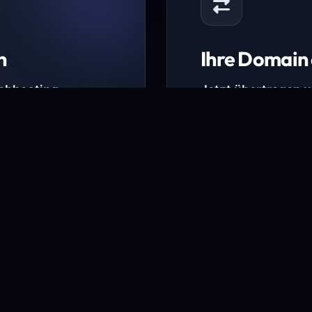
n
Ihre Domain 
Webhosting-
Jetzt übertragen 
* Ausgenommen sind b
kürzlich verlängerte Do
ungen.
Domain übertra