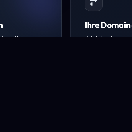
n
Ihre Domain 
Webhosting-
Jetzt übertragen 
* Ausgenommen sind b
kürzlich verlängerte Do
ungen.
Domain übertra