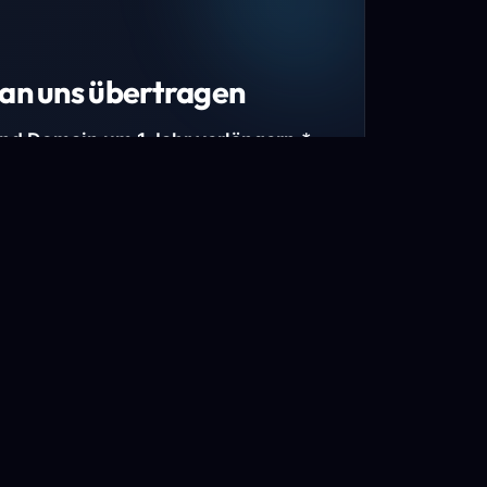
an uns übertragen
und Domain um 1 Jahr verlängern.*
estimmte Top-Level-Domains (TLDs) und
mains.
gen