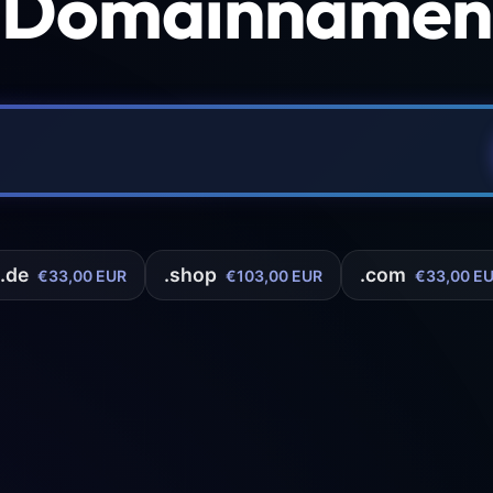
 Domainnamen 
.de
.shop
.com
€33,00 EUR
€103,00 EUR
€33,00 E