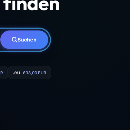
finden
Suchen
.eu
UR
€33,00 EUR