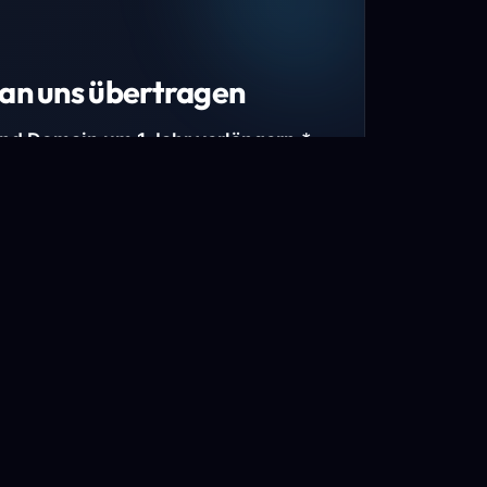
an uns übertragen
und Domain um 1 Jahr verlängern.*
estimmte Top-Level-Domains (TLDs) und
mains.
gen