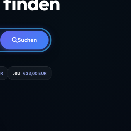
finden
Suchen
.eu
UR
€33,00 EUR