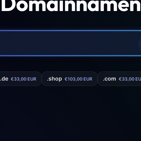
 Domainnamen 
.de
.shop
.com
€33,00 EUR
€103,00 EUR
€33,00 E