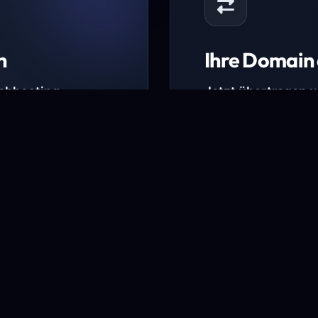
n
Ihre Domain 
Webhosting-
Jetzt übertragen 
* Ausgenommen sind b
kürzlich verlängerte Do
ungen.
Domain übertra