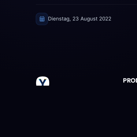
Dienstag, 23 August 2022
PRO
Webho
Premium Cloud-Infrastruktur
WordP
für digitale Unternehmen.
Busin
Unter
Root 