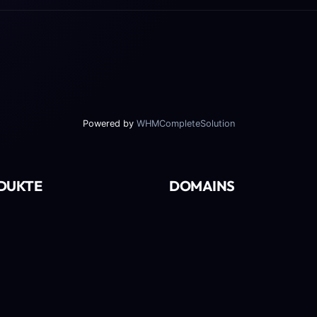
Powered by
WHMCompleteSolution
DUKTE
DOMAINS
sting
Domain Suche
ress Hosting
Domain Transfer
ess E-Mail
Domain Preise
stützte Technik
Server