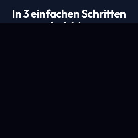
In 3 einfachen Schritten
einrichten
1
1. Wählen Sie Ihre Domain
Registrieren Sie eine neue Domain oder
übertragen Sie Ihre bestehende.