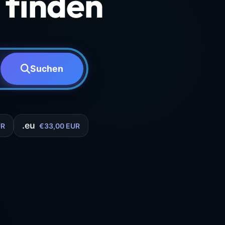
finden
Suchen
.eu
UR
€33,00 EUR