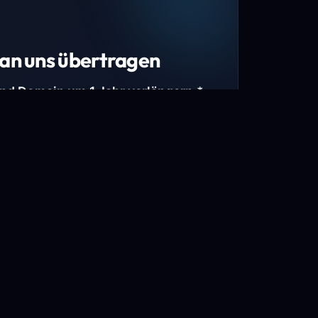
an uns übertragen
und Domain um 1 Jahr verlängern.*
estimmte Top-Level-Domains (TLDs) und
mains.
gen