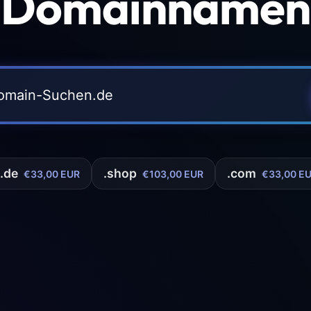
 Domainnamen 
.de
.shop
.com
€33,00 EUR
€103,00 EUR
€33,00 E