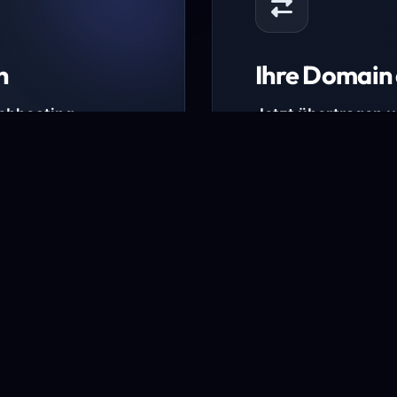
n
Ihre Domain 
Webhosting-
Jetzt übertragen 
* Ausgenommen sind b
kürzlich verlängerte Do
ungen.
Domain übertra