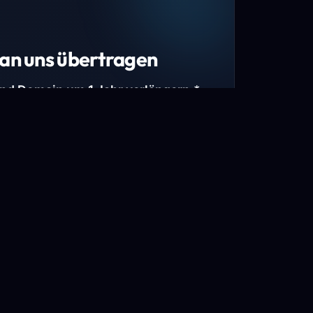
an uns übertragen
und Domain um 1 Jahr verlängern.*
estimmte Top-Level-Domains (TLDs) und
mains.
gen