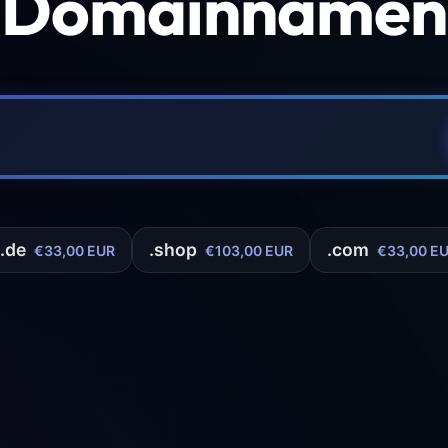
 Domainnamen 
.de
.shop
.com
€33,00 EUR
€103,00 EUR
€33,00 E