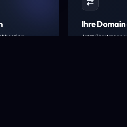
n
Ihre Domain 
Webhosting-
Jetzt übertragen 
* Ausgenommen sind b
kürzlich verlängerte Do
ungen.
Domain übertra