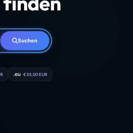
finden
Suchen
.eu
UR
€33,00 EUR