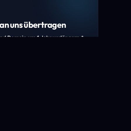
an uns übertragen
und Domain um 1 Jahr verlängern.*
estimmte Top-Level-Domains (TLDs) und
mains.
gen