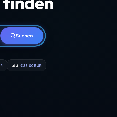
finden
Suchen
.eu
UR
€33,00 EUR