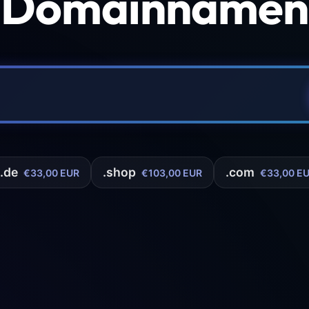
 Domainnamen 
.de
.shop
.com
€33,00 EUR
€103,00 EUR
€33,00 E