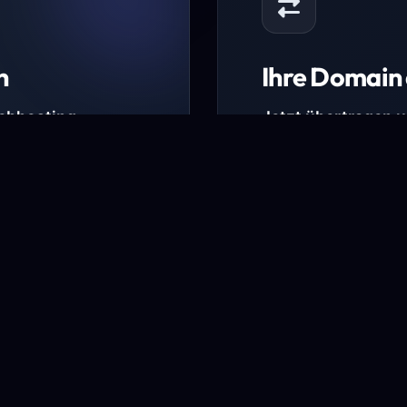
n
Ihre Domain 
Webhosting-
Jetzt übertragen 
* Ausgenommen sind b
kürzlich verlängerte Do
ungen.
Domain übertra