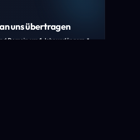
an uns übertragen
und Domain um 1 Jahr verlängern.*
estimmte Top-Level-Domains (TLDs) und
mains.
gen