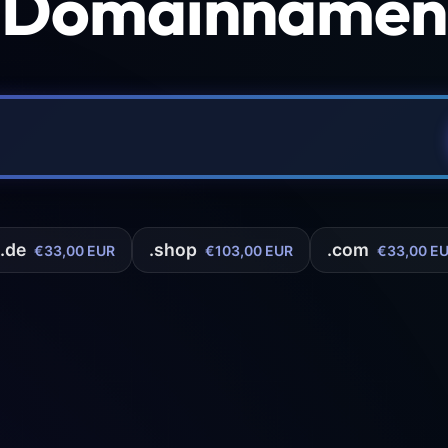
 Domainnamen 
.de
.shop
.com
€33,00 EUR
€103,00 EUR
€33,00 E