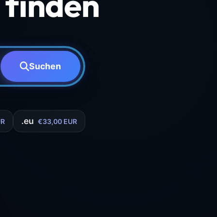
finden
Suchen
.eu
UR
€33,00 EUR