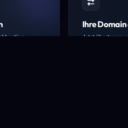
n
Ihre Domain 
Webhosting-
Jetzt übertragen 
* Ausgenommen sind b
kürzlich verlängerte Do
ungen.
Domain übertra