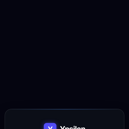
Ypsilon