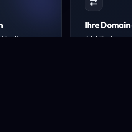
n
Ihre Domain 
Webhosting-
Jetzt übertragen 
* Ausgenommen sind b
kürzlich verlängerte Do
ungen.
Domain übertra