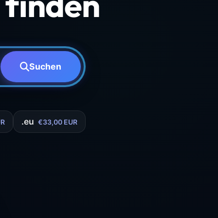
finden
Suchen
.eu
UR
€33,00 EUR