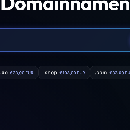
 Domainnamen 
.de
.shop
.com
€33,00 EUR
€103,00 EUR
€33,00 E