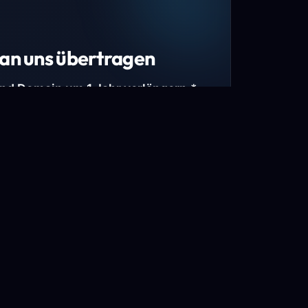
an uns übertragen
und Domain um 1 Jahr verlängern.*
estimmte Top-Level-Domains (TLDs) und
mains.
gen