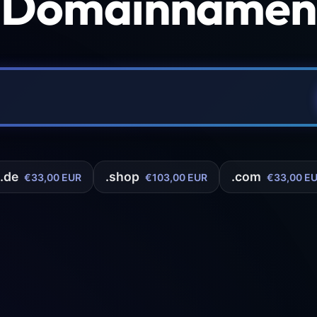
 Domainnamen 
.de
.shop
.com
€33,00 EUR
€103,00 EUR
€33,00 E