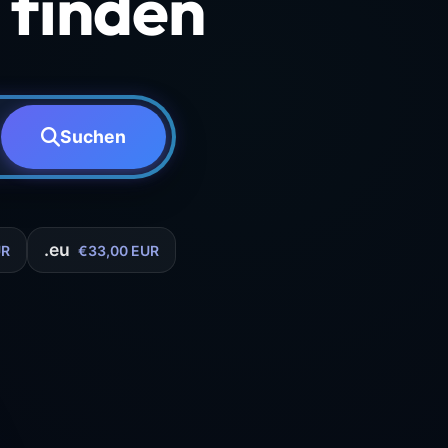
finden
Suchen
.eu
UR
€33,00 EUR