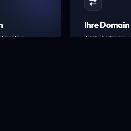
n
Ihre Domain 
Webhosting-
Jetzt übertragen 
* Ausgenommen sind b
kürzlich verlängerte Do
ungen.
Domain übertra