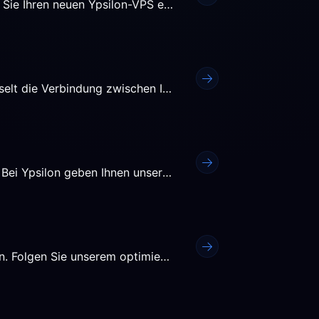
Sicherheit ist kein Produkt, sondern ein Prozess. Wenn Sie Ihren neuen Ypsilon-VPS erhalten, sollte dessen...
Die Bedeutung von HTTPSEin SSL-Zertifikat verschlüsselt die Verbindung zwischen Ihren Besuchern und Ihrem Server. Es...
Eine langsame WordPress-Website vertreibt Besucher. Bei Ypsilon geben Ihnen unsere Hochfrequenz-CPUs einen...
Der Umzug zu einem neuen Host sollte kein Stress sein. Folgen Sie unserem optimierten Leitfaden, um Ihre Daten ohne...