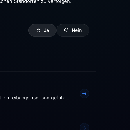
schen Standorten zu verfolgen.
Ja
Nein
Die Bestellung eines dedizierten Servers bei Ypsilon ist ein reibungsloser und geführter Prozess, der darauf...