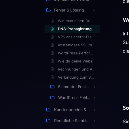
di
Fehler & Lösung
Wa
Wie man einen Dedicated Server bestellt
DNS-Propagierung verstehen
In
VPS absichern: Die ersten Schritte
Su
Kostenloses SSL mit Let's Encrypt einrichten
di
WordPress-Performance optimieren
Wie du deine Website zu Ypsilon umziehst
Rechnungen und Abrechnung verwalten
Verbindung zum Server über SSH herstellen
Elementor Fehler und Errors
WordPress Fehler und Errors
So
Kundenbereich & Verwaltung
Rechtliche Richtlinien & Bedingungen
Si