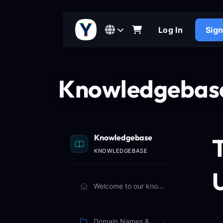
Log In
Sig
Knowledgebas
Knowledgebase
T
KNOWLEDGEBASE
Welcome to our knowledgebase. Browse articles below to learn more.
Domain Names & Billing