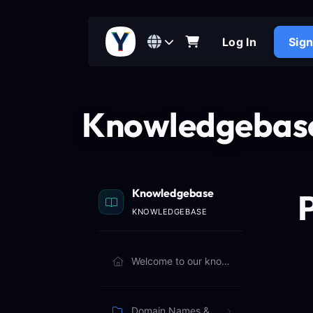
Log In
Sig
Knowledgebas
Knowledgebase
KNOWLEDGEBASE
Welcome to our knowledgebase. Browse articles below to learn more.
Domain Names & Billing