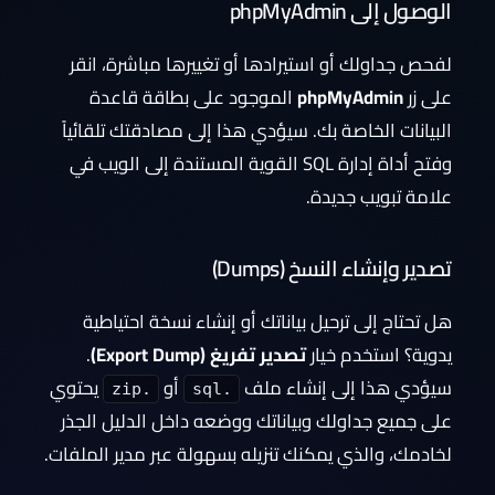
الوصول إلى phpMyAdmin
لفحص جداولك أو استيرادها أو تغييرها مباشرة، انقر
على زر
phpMyAdmin
الموجود على بطاقة قاعدة
البيانات الخاصة بك. سيؤدي هذا إلى مصادقتك تلقائياً
وفتح أداة إدارة SQL القوية المستندة إلى الويب في
علامة تبويب جديدة.
تصدير وإنشاء النسخ (Dumps)
هل تحتاج إلى ترحيل بياناتك أو إنشاء نسخة احتياطية
يدوية؟ استخدم خيار
تصدير تفريغ (Export Dump)
.
سيؤدي هذا إلى إنشاء ملف
أو
يحتوي
.zip
.sql
على جميع جداولك وبياناتك ووضعه داخل الدليل الجذر
لخادمك، والذي يمكنك تنزيله بسهولة عبر مدير الملفات.