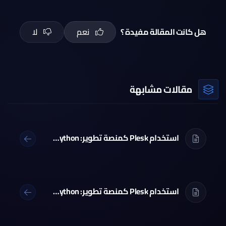
هل كانت المقالة مفيدة ؟
نعم
لا
مقالات مشابهة
استخدام Plesk كمنصة تطوير: PHP، Node.js، Python و Git
استخدام Plesk كمنصة تطوير: PHP، Node.js، Python و Git