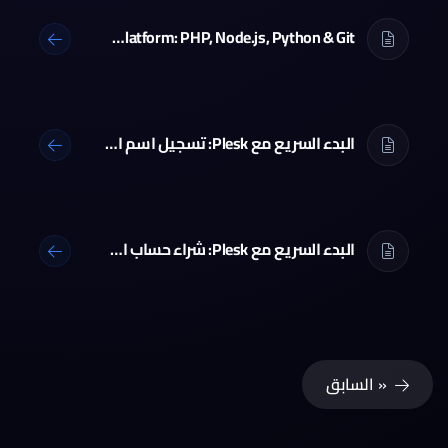
Using Plesk as a Development Platform: PHP, Node.js, Python & Git
البدء السريع مع Plesk: تسجيل اسم النطاق
البدء السريع مع Plesk: شراء حساب استضافة
« السابق